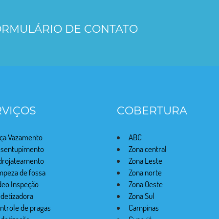
FORMULÁRIO DE CONTATO
RVIÇOS
COBERTURA
ça Vazamento
ABC
sentupimento
Zona central
drojateamento
Zona Leste
mpeza de fossa
Zona norte
deo Inspeção
Zona Oeste
detizadora
Zona Sul
ntrole de pragas
Campinas