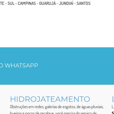
TE
-
SUL
-
CAMPINAS
-
GUARUJÁ
-
JUNDIAÍ
-
SANTOS
LO WHATSAPP
HIDROJATEAMENTO
Obstruções em redes, galerias de esgotos, de águas pluviais,
L
bueiros e poços de recalque, você precisa do serviço de