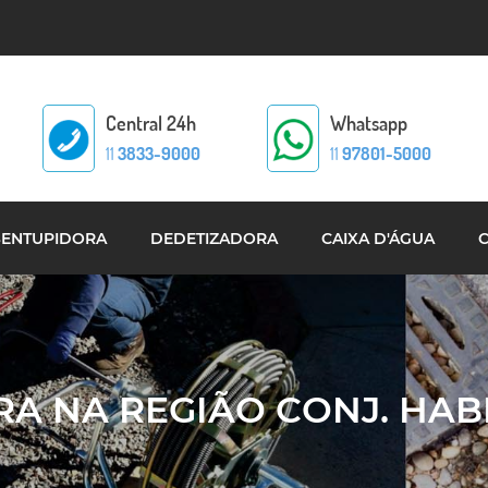
Central 24h
Whatsapp
11
3833-9000
11
97801-5000
SENTUPIDORA
DEDETIZADORA
CAIXA D'ÁGUA
 NA REGIÃO CONJ. HABI