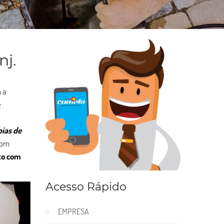
nj.
 a
e
pias de
com
to com
Acesso Rápido
EMPRESA