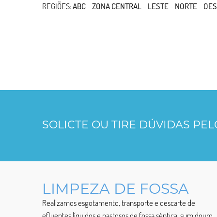
REGIÕES:
ABC
-
ZONA CENTRAL
-
LESTE
-
NORTE
-
OES
SOLICTE OU TIRE DÚVIDAS PE
LIMPEZA DE FOSSA
Realizamos esgotamento, transporte e descarte de
efluentes líquidos e pastosos de fossa séptica, sumidouro,