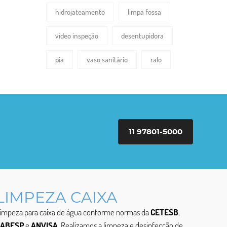
hidrojateamento
limpa fossa
vídeo inspeção
desentupidora
pia
vaso sanitário
ralo
11 97801-5000
LIMPEZA CAIXA
impeza para caixa de água conforme normas da
CETESB
,
SABESP
e
ANVISA
. Realizamos a limpeza e desinfecção de