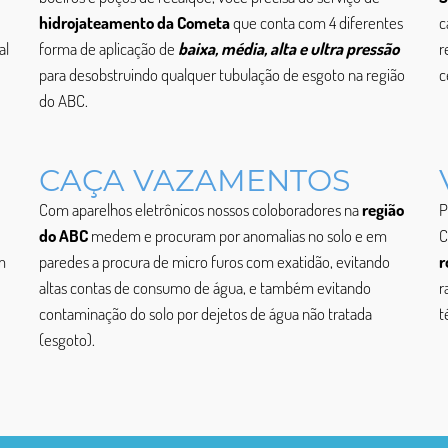
hidrojateamento da Cometa
que conta com 4 diferentes
c
al
forma de aplicação de
baixa, média, alta e ultra pressão
r
para desobstruindo qualquer tubulação de esgoto na região
c
do ABC.
CAÇA VAZAMENTOS
Com aparelhos eletrônicos nossos coloboradores na
região
P
do ABC
medem e procuram por anomalias no solo e em
C
m
paredes a procura de micro furos com exatidão, evitando
r
altas contas de consumo de água, e também evitando
r
contaminação do solo por dejetos de água não tratada
t
(esgoto).