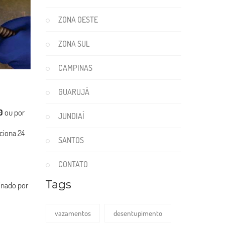
ZONA OESTE
ZONA SUL
CAMPINAS
GUARUJÁ
0
ou por
JUNDIAÍ
ciona 24
SANTOS
CONTATO
Tags
binado por
vazamentos
desentupimento