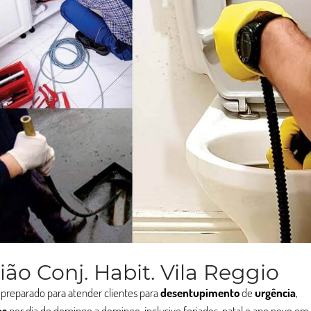
o Conj. Habit. Vila Reggio
 preparado para atender clientes para
desentupimento
de
urgência
,
as
por dia de domingo a domingo, inclusive feriados, natal e ano novo em