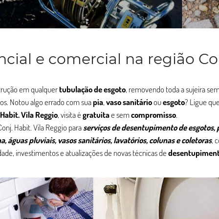
ial e comercial na região Co
strução em qualquer
tubulação de esgoto
, removendo toda a sujeira sem
jos. Notou algo errado com sua
pia
,
vaso sanitário
ou
esgoto
? Ligue qu
 Habit. Vila Reggio
, visita é
gratuita
e sem
compromisso
.
nj. Habit. Vila Reggio para
serviços de desentupimento de esgotos, 
a, águas pluviais, vasos sanitários, lavatórios, colunas e coletoras
, 
ade, investimentos e atualizações de novas técnicas de
desentupimen