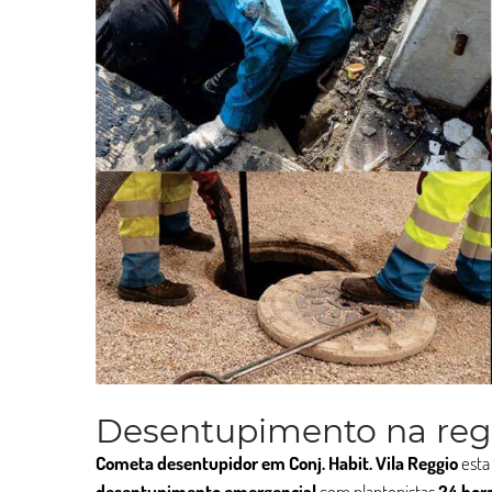
Desentupimento na regiã
Cometa desentupidor em Conj. Habit. Vila Reggio
esta
desentupimento
emergencial
com plantonistas
24 hor