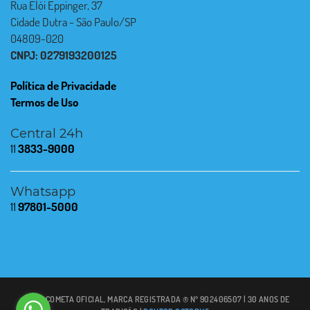
Rua Elói Eppinger, 37
Cidade Dutra - São Paulo/SP
04809-020
CNPJ: 0279193200125
Política de Privacidade
Termos de Uso
Central 24h
11
3833-9000
Whatsapp
11
97801-5000
© 2021 COMETA OFICIAL, MARCA REGISTRADA ® Nº 902406507 | 30 ANOS DE