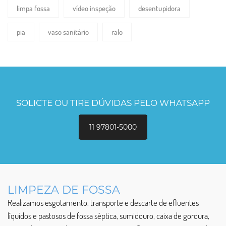
limpa fossa
vídeo inspeção
desentupidora
pia
vaso sanitário
ralo
SOLICTE OU TIRE DÚVIDAS PELO WHATSAPP
11 97801-5000
LIMPEZA DE FOSSA
Realizamos esgotamento, transporte e descarte de efluentes
líquidos e pastosos de fossa séptica, sumidouro, caixa de gordura,