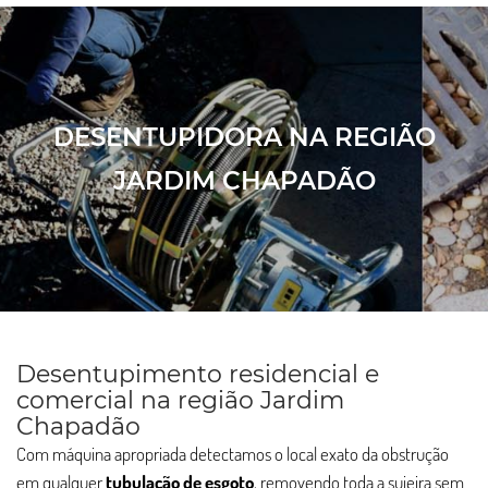
DESENTUPIDORA NA REGIÃO
JARDIM CHAPADÃO
Desentupimento residencial e
comercial na região Jardim
Chapadão
Com máquina apropriada detectamos o local exato da obstrução
em qualquer
tubulação de esgoto
, removendo toda a sujeira sem