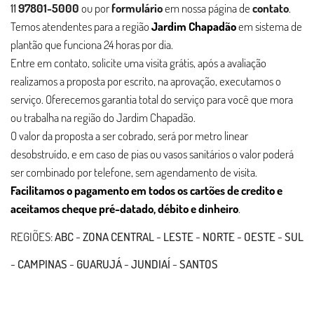
11
97801-5000
ou por
formulário
em nossa página de
contato
.
Temos atendentes para a região
Jardim Chapadão
em sistema de
plantão que funciona 24 horas por dia.
Entre em contato, solicite uma visita grátis, após a avaliação
realizamos a proposta por escrito, na aprovação, executamos o
serviço. Oferecemos garantia total do serviço para você que mora
ou trabalha na região do Jardim Chapadão.
O valor da proposta a ser cobrado, será por metro linear
desobstruído, e em caso de pias ou vasos sanitários o valor poderá
ser combinado por telefone, sem agendamento de visita.
Facilitamos o pagamento em todos os cartões de credito e
aceitamos cheque pré-datado, débito e dinheiro
.
REGIÕES:
ABC
-
ZONA CENTRAL
-
LESTE
-
NORTE
-
OESTE
-
SUL
-
CAMPINAS
-
GUARUJÁ
-
JUNDIAÍ
-
SANTOS