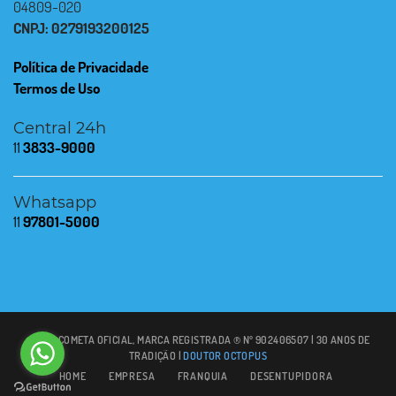
04809-020
CNPJ: 0279193200125
Política de Privacidade
Termos de Uso
Central 24h
11
3833-9000
Whatsapp
11
97801-5000
© 2021 COMETA OFICIAL, MARCA REGISTRADA ® Nº 902406507 | 30 ANOS DE
TRADIÇÃO |
DOUTOR OCTOPUS
HOME
EMPRESA
FRANQUIA
DESENTUPIDORA