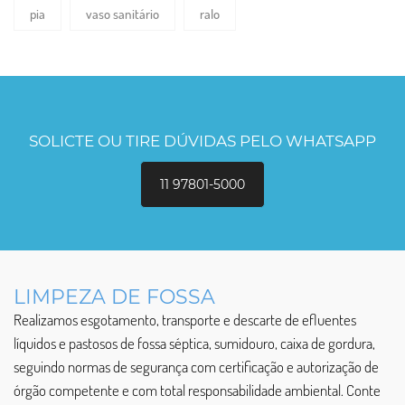
pia
vaso sanitário
ralo
SOLICTE OU TIRE DÚVIDAS PELO WHATSAPP
11 97801-5000
LIMPEZA DE FOSSA
Realizamos esgotamento, transporte e descarte de efluentes
líquidos e pastosos de fossa séptica, sumidouro, caixa de gordura,
seguindo normas de segurança com certificação e autorização de
órgão competente e com total responsabilidade ambiental. Conte