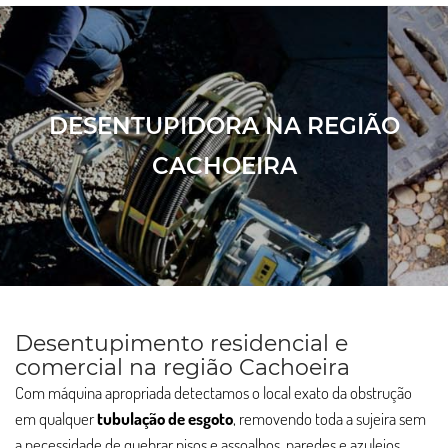
DESENTUPIDORA NA REGIÃO
CACHOEIRA
Desentupimento residencial e
comercial na região Cachoeira
Com máquina apropriada detectamos o local exato da obstrução
em qualquer
tubulação de esgoto
, removendo toda a sujeira sem
a necessidade de quebrar pisos e assoalhos, paredes e azulejos.