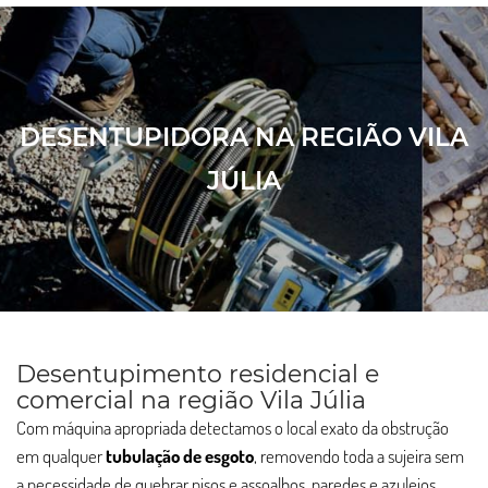
DESENTUPIDORA NA REGIÃO VILA
JÚLIA
Desentupimento residencial e
comercial na região Vila Júlia
Com máquina apropriada detectamos o local exato da obstrução
em qualquer
tubulação de esgoto
, removendo toda a sujeira sem
a necessidade de quebrar pisos e assoalhos, paredes e azulejos.