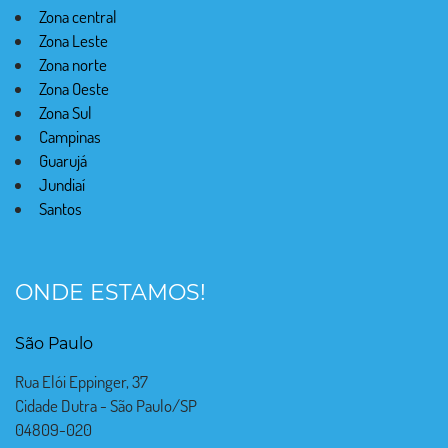
Zona central
Zona Leste
Zona norte
Zona Oeste
Zona Sul
Campinas
Guarujá
Jundiaí
Santos
ONDE ESTAMOS!
São Paulo
Rua Elói Eppinger, 37
Cidade Dutra - São Paulo/SP
04809-020