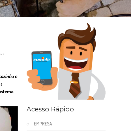
 a
e
cozinha e
os
istema
Acesso Rápido
EMPRESA