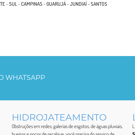
TE
-
SUL
-
CAMPINAS
-
GUARUJÁ
-
JUNDIAÍ
-
SANTOS
LO WHATSAPP
HIDROJATEAMENTO
Obstruções em redes, galerias de esgotos, de águas pluviais,
L
bueiros e poços de recalque, você precisa do serviço de