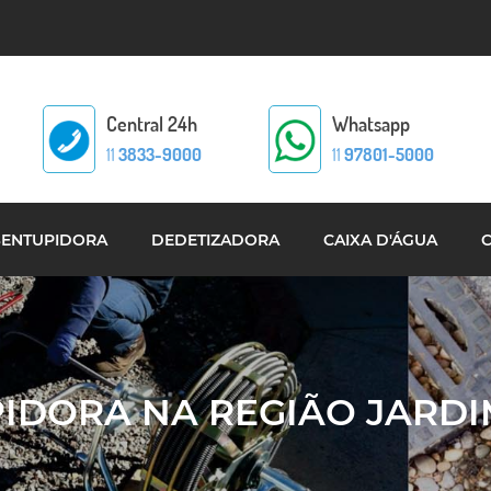
Central 24h
Whatsapp
11
3833-9000
11
97801-5000
SENTUPIDORA
DEDETIZADORA
CAIXA D'ÁGUA
IDORA NA REGIÃO JARDI