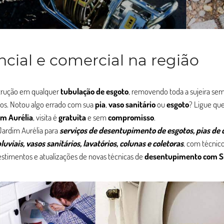
cial e comercial na região
strução em qualquer
tubulação de esgoto
, removendo toda a sujeira sem
jos. Notou algo errado com sua
pia
,
vaso sanitário
ou
esgoto
? Ligue qu
im Aurélia
, visita é
gratuita
e sem
compromisso
.
Jardim Aurélia para
serviços de desentupimento de esgotos, pias de 
uviais, vasos sanitários, lavatórios, colunas e coletoras
, com técnic
stimentos e atualizações de novas técnicas de
desentupimento com S