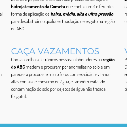
hidrojateamento da Cometa
que conta com 4 diferentes
c
al
forma de aplicação de
baixa, média, alta e ultra pressão
r
para desobstruindo qualquer tubulação de esgoto na região
c
do ABC.
CAÇA VAZAMENTOS
Com aparelhos eletrônicos nossos coloboradores na
região
P
do ABC
medem e procuram por anomalias no solo e em
C
m
paredes a procura de micro furos com exatidão, evitando
r
altas contas de consumo de água, e também evitando
r
contaminação do solo por dejetos de água não tratada
t
(esgoto).