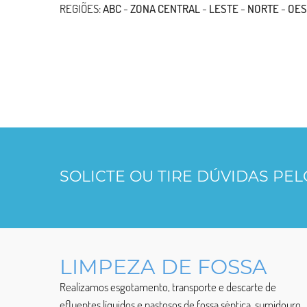
REGIÕES:
ABC
-
ZONA CENTRAL
-
LESTE
-
NORTE
-
OES
SOLICTE OU TIRE DÚVIDAS PE
LIMPEZA DE FOSSA
Realizamos esgotamento, transporte e descarte de
efluentes líquidos e pastosos de fossa séptica, sumidouro,