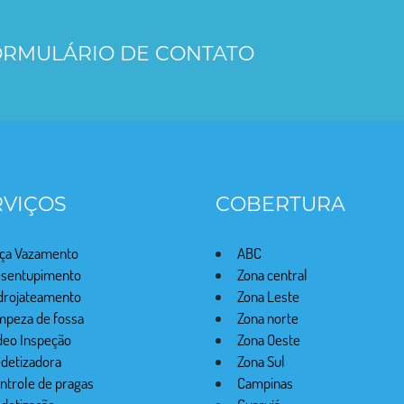
FORMULÁRIO DE CONTATO
RVIÇOS
COBERTURA
ça Vazamento
ABC
sentupimento
Zona central
drojateamento
Zona Leste
mpeza de fossa
Zona norte
deo Inspeção
Zona Oeste
detizadora
Zona Sul
ntrole de pragas
Campinas