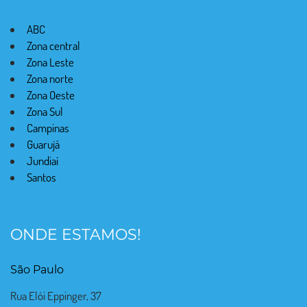
ABC
Zona central
Zona Leste
Zona norte
Zona Oeste
Zona Sul
Campinas
Guarujá
Jundiaí
Santos
ONDE ESTAMOS!
São Paulo
Rua Elói Eppinger, 37