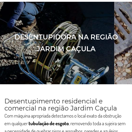
DESENTUPIDORA NA REGIÃO
JARDIM CAÇULA
Desentupimento residencial e
comercial na região Jardim Caçula
Com máquina apropriada detectamos o local exato da obstrução
em qualquer
tubulação de esgoto
, removendo toda a sujeira sem
a necessidade de quebrar pisos e assoalhos, paredes e azulejos.