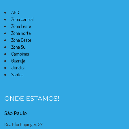
ABC
Zona central
Zona Leste
Zona norte
Zona Oeste
Zona Sul
Campinas
Guarujá
Jundiaí
Santos
ONDE ESTAMOS!
São Paulo
Rua Elói Eppinger, 37