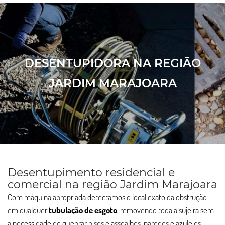
DESENTUPIDORA NA REGIÃO
JARDIM MARAJOARA
Desentupimento residencial e
comercial na região Jardim Marajoara
Com máquina apropriada detectamos o local exato da obstrução
em qualquer
tubulação de esgoto
, removendo toda a sujeira sem
a necessidade de quebrar pisos e assoalhos, paredes e azulejos.