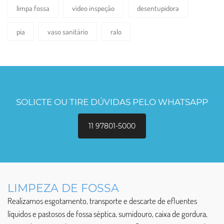
limpa fossa
vídeo inspeção
desentupidora
pia
vaso sanitário
ralo
SOLICTE OU TIRE DÚVIDAS PELO WHATSAPP
11 97801-5000
LIMPEZA DE FOSSA
Realizamos esgotamento, transporte e descarte de efluentes
líquidos e pastosos de fossa séptica, sumidouro, caixa de gordura,