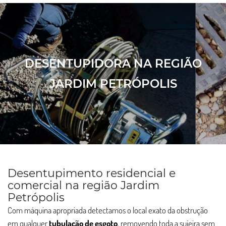
DESENTUPIDORA NA REGIÃO
JARDIM PETRÓPOLIS
Desentupimento residencial e
comercial na região Jardim
Petrópolis
Com máquina apropriada detectamos o local exato da obstrução
em qualquer
tubulação de esgoto
, removendo toda a sujeira sem