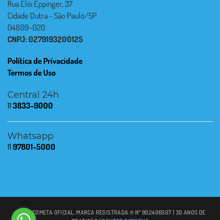
Rua Elói Eppinger, 37
Cidade Dutra - São Paulo/SP
04809-020
CNPJ: 0279193200125
Política de Privacidade
Termos de Uso
Central 24h
11
3833-9000
Whatsapp
11
97801-5000
© 2021 COMETA OFICIAL, MARCA REGISTRADA ® Nº 902406507 | 30 ANOS DE