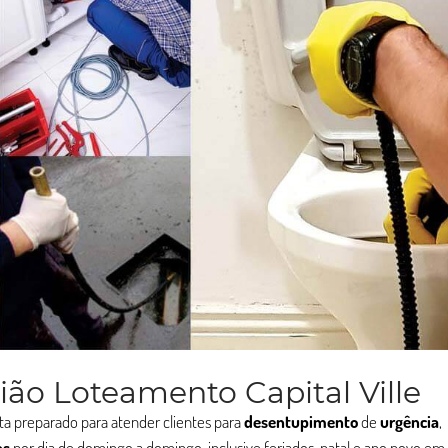
ão Loteamento Capital Ville
ta preparado para atender clientes para
desentupimento
de
urgência
,
as
por dia de domingo a domingo, inclusive feriados, natal e ano novo em