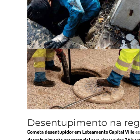
Desentupimento na regi
Cometa desentupidor em Loteamento Capital Ville
es
desentupimento
emergencial
com plantonistas
24 hor