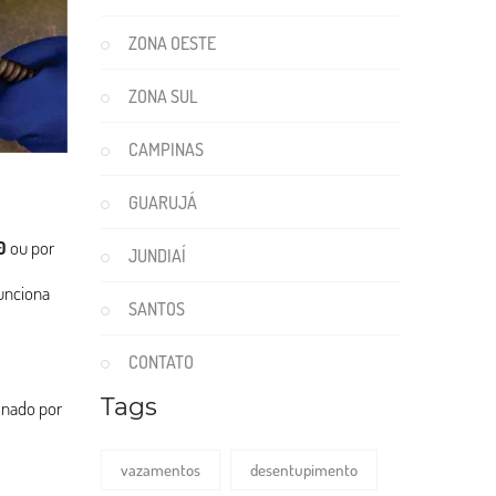
ZONA OESTE
ZONA SUL
CAMPINAS
GUARUJÁ
0
ou por
JUNDIAÍ
unciona
SANTOS
CONTATO
Tags
binado por
vazamentos
desentupimento