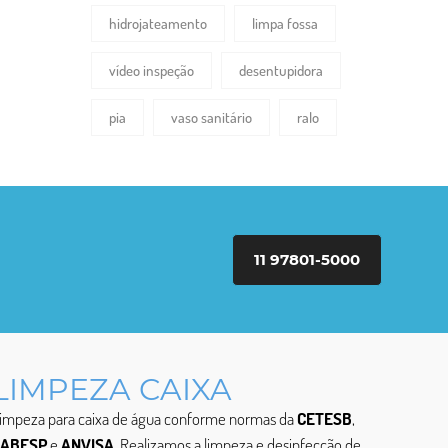
hidrojateamento
limpa fossa
vídeo inspeção
desentupidora
pia
vaso sanitário
ralo
11 97801-5000
LIMPEZA CAIXA
impeza para caixa de água conforme normas da
CETESB
,
SABESP
e
ANVISA
. Realizamos a limpeza e desinfecção de