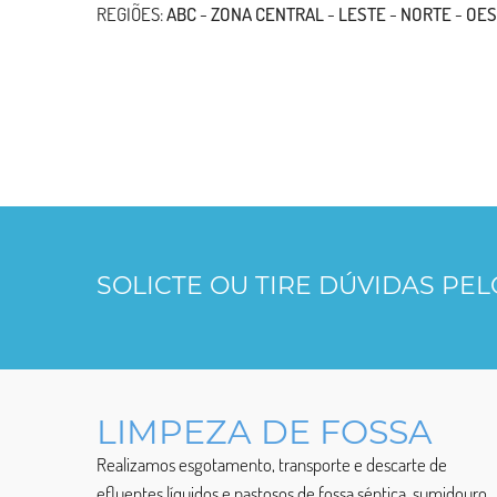
REGIÕES:
ABC
-
ZONA CENTRAL
-
LESTE
-
NORTE
-
OES
SOLICTE OU TIRE DÚVIDAS PE
LIMPEZA DE FOSSA
Realizamos esgotamento, transporte e descarte de
efluentes líquidos e pastosos de fossa séptica, sumidouro,