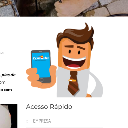
 a
e
 pias de
com
to com
Acesso Rápido
EMPRESA