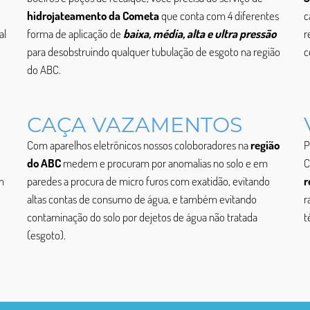
hidrojateamento da Cometa
que conta com 4 diferentes
c
al
forma de aplicação de
baixa, média, alta e ultra pressão
r
para desobstruindo qualquer tubulação de esgoto na região
c
do ABC.
CAÇA VAZAMENTOS
Com aparelhos eletrônicos nossos coloboradores na
região
P
do ABC
medem e procuram por anomalias no solo e em
C
m
paredes a procura de micro furos com exatidão, evitando
r
altas contas de consumo de água, e também evitando
r
contaminação do solo por dejetos de água não tratada
t
(esgoto).