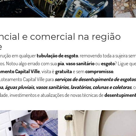
cial e comercial na região
e
strução em qualquer
tubulação de esgoto
, removendo toda a sujeira sem
jos. Notou algo errado com sua
pia
,
vaso sanitário
ou
esgoto
? Ligue qu
mento Capital Ville
, visita é
gratuita
e sem
compromisso
.
oteamento Capital Ville para
serviços de desentupimento de esgotos,
a, águas pluviais, vasos sanitários, lavatórios, colunas e coletoras
, 
ade, investimentos e atualizações de novas técnicas de
desentupimen