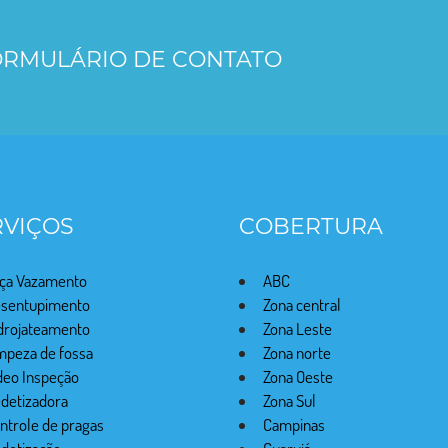
FORMULÁRIO DE CONTATO
RVIÇOS
COBERTURA
ça Vazamento
ABC
sentupimento
Zona central
drojateamento
Zona Leste
mpeza de fossa
Zona norte
deo Inspeção
Zona Oeste
detizadora
Zona Sul
ntrole de pragas
Campinas