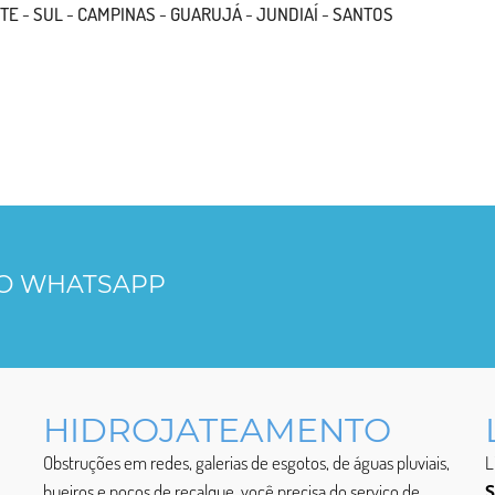
TE
-
SUL
-
CAMPINAS
-
GUARUJÁ
-
JUNDIAÍ
-
SANTOS
LO WHATSAPP
HIDROJATEAMENTO
Obstruções em redes, galerias de esgotos, de águas pluviais,
L
bueiros e poços de recalque, você precisa do serviço de