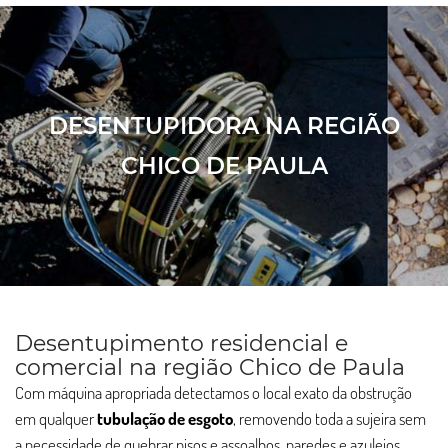
DESENTUPIDORA NA REGIÃO
CHICO DE PAULA
Desentupimento residencial e
comercial na região Chico de Paula
Com máquina apropriada detectamos o local exato da obstrução
em qualquer
tubulação de esgoto
, removendo toda a sujeira sem
a necessidade de quebrar pisos e assoalhos, paredes e azulejos.