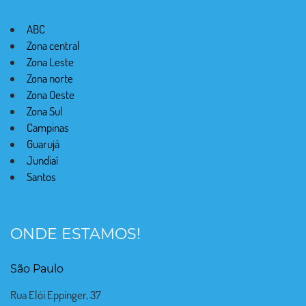
ABC
Zona central
Zona Leste
Zona norte
Zona Oeste
Zona Sul
Campinas
Guarujá
Jundiaí
Santos
ONDE ESTAMOS!
São Paulo
Rua Elói Eppinger, 37