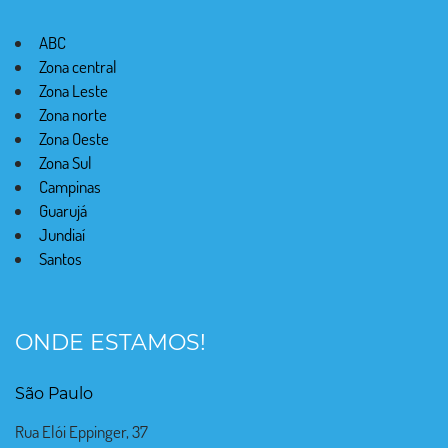
ABC
Zona central
Zona Leste
Zona norte
Zona Oeste
Zona Sul
Campinas
Guarujá
Jundiaí
Santos
ONDE ESTAMOS!
São Paulo
Rua Elói Eppinger, 37