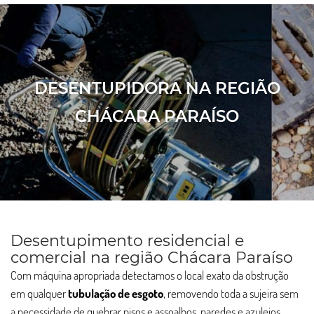
DESENTUPIDORA NA REGIÃO
CHÁCARA PARAÍSO
Desentupimento residencial e
comercial na região Chácara Paraíso
Com máquina apropriada detectamos o local exato da obstrução
em qualquer
tubulação de esgoto
, removendo toda a sujeira sem
a necessidade de quebrar pisos e assoalhos, paredes e azulejos.