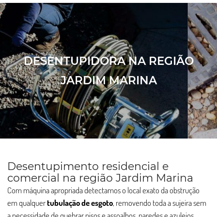
DESENTUPIDORA NA REGIÃO
JARDIM MARINA
Desentupimento residencial e
comercial na região Jardim Marina
Com máquina apropriada detectamos o local exato da obstrução
em qualquer
tubulação de esgoto
, removendo toda a sujeira sem
a necessidade de quebrar pisos e assoalhos, paredes e azulejos.