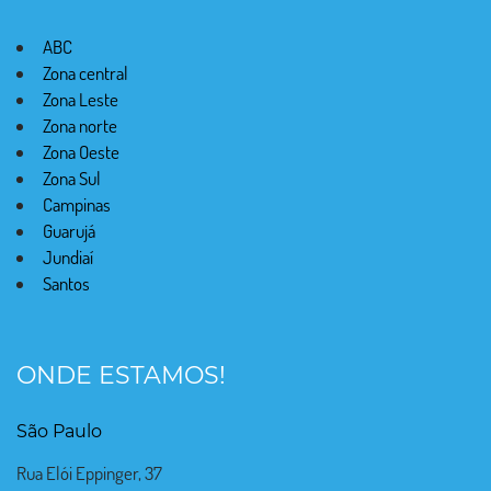
ABC
Zona central
Zona Leste
Zona norte
Zona Oeste
Zona Sul
Campinas
Guarujá
Jundiaí
Santos
ONDE ESTAMOS!
São Paulo
Rua Elói Eppinger, 37