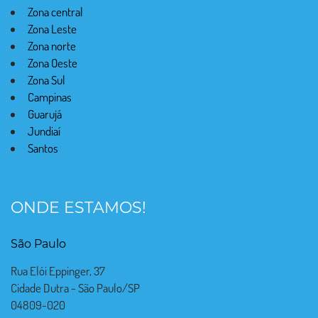
Zona central
Zona Leste
Zona norte
Zona Oeste
Zona Sul
Campinas
Guarujá
Jundiaí
Santos
ONDE ESTAMOS!
São Paulo
Rua Elói Eppinger, 37
Cidade Dutra - São Paulo/SP
04809-020