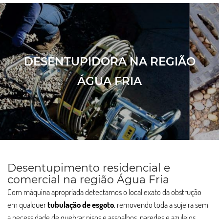
DESENTUPIDORA NA REGIÃO
ÁGUA FRIA
Desentupimento residencial e
comercial na região Água Fria
Com máquina apropriada detectamos o local exato da obstrução
em qualquer
tubulação de esgoto
, removendo toda a sujeira sem
a necessidade de quebrar pisos e assoalhos, paredes e azulejos.