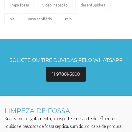
limpa fossa
vídeo inspeção
desentupidora
pia
vaso sanitário
ralo
SOLICTE OU TIRE DÚVIDAS PELO WHATSAPP
11 97801-5000
LIMPEZA DE FOSSA
Realizamos esgotamento, transporte e descarte de efluentes
líquidos e pastosos de fossa séptica, sumidouro, caixa de gordura,