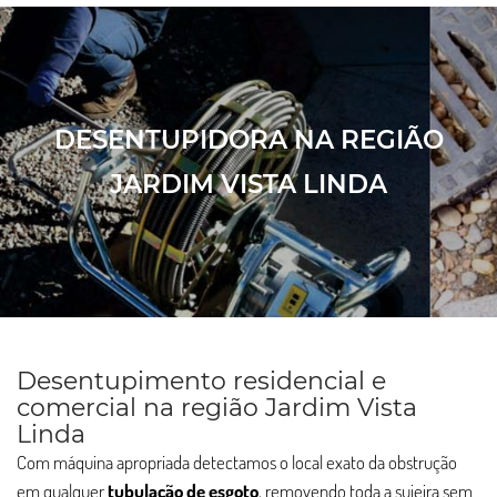
DESENTUPIDORA NA REGIÃO
JARDIM VISTA LINDA
Desentupimento residencial e
comercial na região Jardim Vista
Linda
Com máquina apropriada detectamos o local exato da obstrução
em qualquer
tubulação de esgoto
, removendo toda a sujeira sem