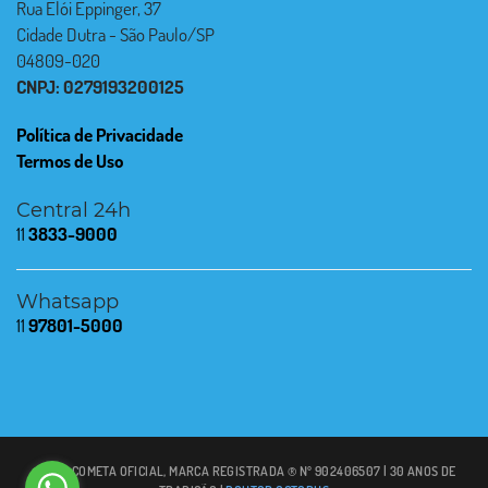
Rua Elói Eppinger, 37
Cidade Dutra - São Paulo/SP
04809-020
CNPJ: 0279193200125
Política de Privacidade
Termos de Uso
Central 24h
11
3833-9000
Whatsapp
11
97801-5000
© 2021 COMETA OFICIAL, MARCA REGISTRADA ® Nº 902406507 | 30 ANOS DE