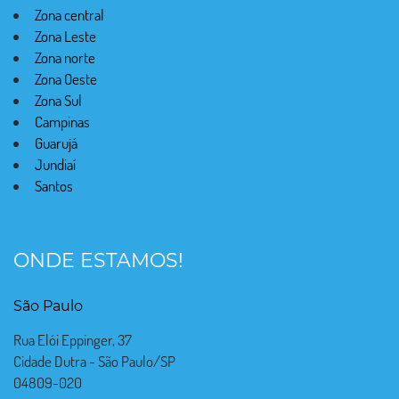
Zona central
Zona Leste
Zona norte
Zona Oeste
Zona Sul
Campinas
Guarujá
Jundiaí
Santos
ONDE ESTAMOS!
São Paulo
Rua Elói Eppinger, 37
Cidade Dutra - São Paulo/SP
04809-020