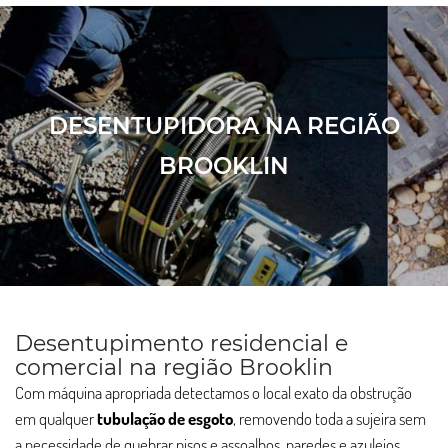
DESENTUPIDORA NA REGIÃO
BROOKLIN
Desentupimento residencial e
comercial na região Brooklin
Com máquina apropriada detectamos o local exato da obstrução
em qualquer
tubulação de esgoto
, removendo toda a sujeira sem
a necessidade de quebrar pisos e assoalhos, paredes e azulejos.