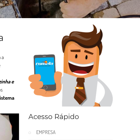
a
 a
e
zinha e
os
istema
Acesso Rápido
EMPRESA