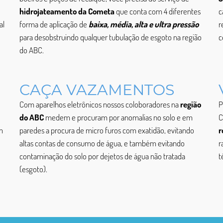
hidrojateamento da Cometa
que conta com 4 diferentes
c
al
forma de aplicação de
baixa, média, alta e ultra pressão
r
para desobstruindo qualquer tubulação de esgoto na região
c
do ABC.
CAÇA VAZAMENTOS
Com aparelhos eletrônicos nossos coloboradores na
região
P
do ABC
medem e procuram por anomalias no solo e em
C
m
paredes a procura de micro furos com exatidão, evitando
r
altas contas de consumo de água, e também evitando
r
contaminação do solo por dejetos de água não tratada
t
(esgoto).