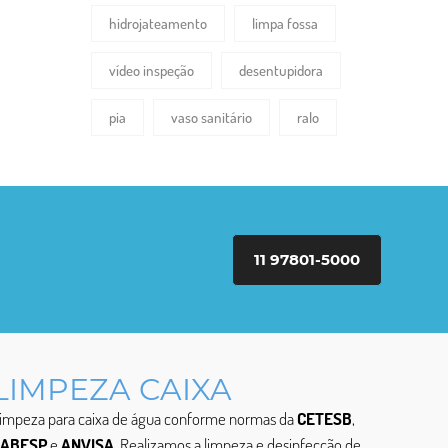
hidrojateamento
limpa fossa
vídeo inspeção
desentupidora
pia
vaso sanitário
ralo
11 97801-5000
LIMPEZA CAIXA
impeza para caixa de água conforme normas da
CETESB
,
SABESP
e
ANVISA
. Realizamos a limpeza e desinfecção de