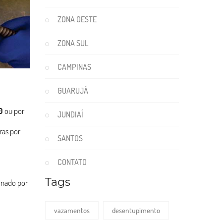
ZONA OESTE
ZONA SUL
CAMPINAS
GUARUJÁ
0
ou por
JUNDIAÍ
ras por
SANTOS
CONTATO
Tags
binado por
vazamentos
desentupimento