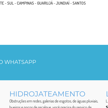
TE
-
SUL
-
CAMPINAS
-
GUARUJÁ
-
JUNDIAÍ
-
SANTOS
LO WHATSAPP
HIDROJATEAMENTO
Obstruções em redes, galerias de esgotos, de águas pluviais,
L
bueiros e poços de recalque, você precisa do serviço de