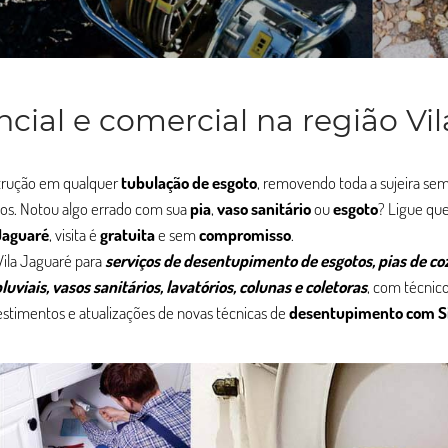
ial e comercial na região Vil
strução em qualquer
tubulação de esgoto
, removendo toda a sujeira sem
jos. Notou algo errado com sua
pia
,
vaso sanitário
ou
esgoto
? Ligue qu
Jaguaré
, visita é
gratuita
e sem
compromisso
.
ila Jaguaré para
serviços de desentupimento de esgotos, pias de co
uviais, vasos sanitários, lavatórios, colunas e coletoras
, com técnic
stimentos e atualizações de novas técnicas de
desentupimento com S