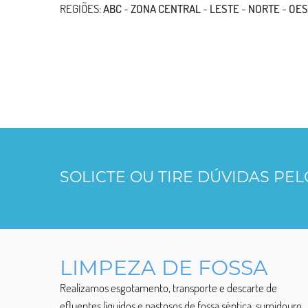
REGIÕES:
ABC
-
ZONA CENTRAL
-
LESTE
-
NORTE
-
OES
SOLICTE OU TIRE DÚVIDAS PE
LIMPEZA DE FOSSA
Realizamos esgotamento, transporte e descarte de
efluentes líquidos e pastosos de fossa séptica, sumidouro,