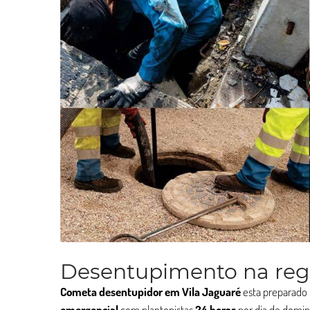
Desentupimento na regi
Cometa desentupidor em Vila Jaguaré
esta preparado 
emergencial
com plantonistas
24 horas
por dia de domin