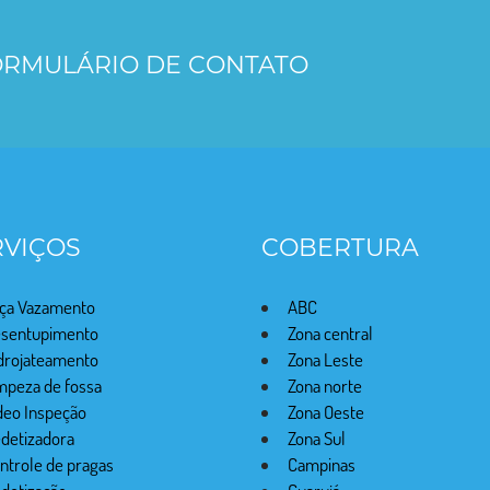
FORMULÁRIO DE CONTATO
RVIÇOS
COBERTURA
ça Vazamento
ABC
sentupimento
Zona central
drojateamento
Zona Leste
mpeza de fossa
Zona norte
deo Inspeção
Zona Oeste
detizadora
Zona Sul
ntrole de pragas
Campinas