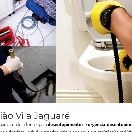
ão Vila Jaguaré
para atender clientes para
desentupimento
de
urgência
,
desentupim
go a domingo, inclusive feriados, natal e ano novo em
residências, indústr