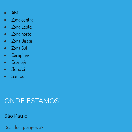
ABC
Zona central
Zona Leste
Zona norte
Zona Oeste
Zona Sul
Campinas
Guarujá
Jundiaí
Santos
ONDE ESTAMOS!
São Paulo
Rua Elói Eppinger, 37