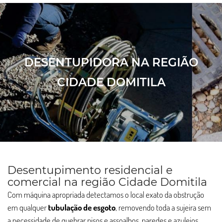
DESENTUPIDORA NA REGIÃO
CIDADE DOMITILA
Desentupimento residencial e
comercial na região Cidade Domitila
Com máquina apropriada detectamos o local exato da obstrução
em qualquer
tubulação de esgoto
, removendo toda a sujeira sem
a necessidade de quebrar pisos e assoalhos, paredes e azulejos.