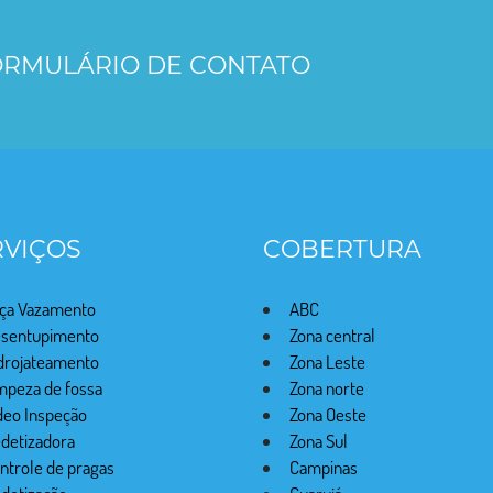
FORMULÁRIO DE CONTATO
RVIÇOS
COBERTURA
ça Vazamento
ABC
sentupimento
Zona central
drojateamento
Zona Leste
mpeza de fossa
Zona norte
deo Inspeção
Zona Oeste
detizadora
Zona Sul
ntrole de pragas
Campinas