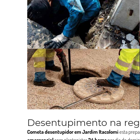
Desentupimento na regi
Cometa desentupidor em Jardim Itacolomi
esta prepa
emergencial
com plantonistas
24 horas
por dia de domin