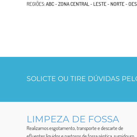
REGIÕES:
ABC
-
ZONA CENTRAL
-
LESTE
-
NORTE
-
OES
SOLICTE OU TIRE DÚVIDAS PE
LIMPEZA DE FOSSA
Realizamos esgotamento, transporte e descarte de
efluentes líquidos e pastosos de fossa séptica, sumidouro,