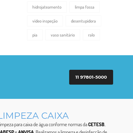
hidrojateamento
limpa fossa
vídeo inspeção
desentupidora
pia
vaso sanitário
ralo
11 97801-5000
LIMPEZA CAIXA
impeza para caixa de água conforme normas da
CETESB
,
SABESP
e
ANVISA
. Realizamos a limpeza e desinfecção de