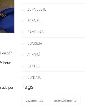
ZONA OESTE
ZONA SUL
CAMPINAS
GUARUJÁ
0
ou por
JUNDIAÍ
24 horas
SANTOS
CONTATO
Tags
binado por
vazamentos
desentupimento