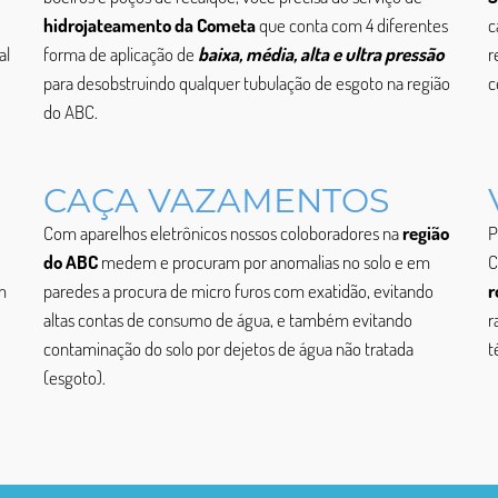
hidrojateamento da Cometa
que conta com 4 diferentes
c
al
forma de aplicação de
baixa, média, alta e ultra pressão
r
para desobstruindo qualquer tubulação de esgoto na região
c
do ABC.
CAÇA VAZAMENTOS
Com aparelhos eletrônicos nossos coloboradores na
região
P
do ABC
medem e procuram por anomalias no solo e em
C
m
paredes a procura de micro furos com exatidão, evitando
r
altas contas de consumo de água, e também evitando
r
contaminação do solo por dejetos de água não tratada
t
(esgoto).