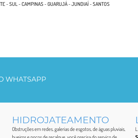
TE
-
SUL
-
CAMPINAS
-
GUARUJÁ
-
JUNDIAÍ
-
SANTOS
LO WHATSAPP
HIDROJATEAMENTO
Obstruções em redes, galerias de esgotos, de águas pluviais,
L
bueiros e poços de recalque, você precisa do serviço de