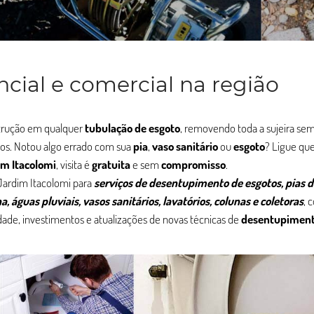
cial e comercial na região
strução em qualquer
tubulação de esgoto
, removendo toda a sujeira sem
jos. Notou algo errado com sua
pia
,
vaso sanitário
ou
esgoto
? Ligue qu
im Itacolomi
, visita é
gratuita
e sem
compromisso
.
Jardim Itacolomi para
serviços de desentupimento de esgotos, pias 
a, águas pluviais, vasos sanitários, lavatórios, colunas e coletoras
, 
ade, investimentos e atualizações de novas técnicas de
desentupimen