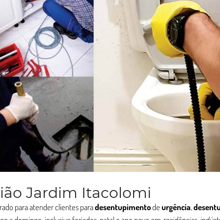
ão Jardim Itacolomi
rado para atender clientes para
desentupimento
de
urgência
,
desent
go a domingo, inclusive feriados, natal e ano novo em
residências, indústr